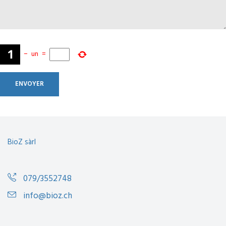
−
un
=
BioZ sàrl
079/3552748
info@bioz.ch